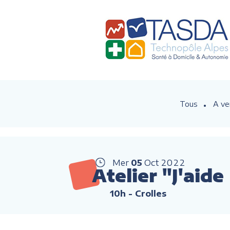
Tous
A ve
Mer
05
Oct
2022
Atelier "J'aid
10h
- Crolles