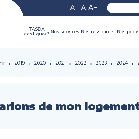
A-
A
A+
TASDA
Nos services
Nos ressources
Nos proje
c’est quoi ?
nir
2019
2020
2021
2022
2023
2024
arlons de mon logemen