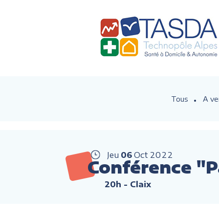
Tous
A ve
Jeu
06
Oct
2022
Conférence "P
20h
- Claix