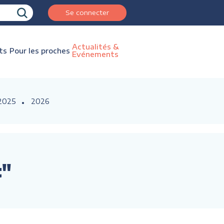
Se connecter
Actualités &
ts
Pour les proches
Evénements
2025
2026
t"