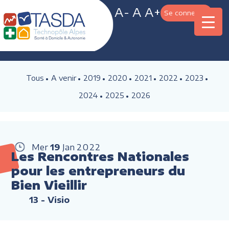
A-
A
A+
Se connecter
Tous
A venir
2019
2020
2021
2022
2023
2024
2025
2026
Mer
19
Jan
2022
Les Rencontres Nationales
pour les entrepreneurs du
Bien Vieillir
13
- Visio