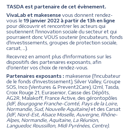
TASDA est partenaire de cet évènement.
VivaLab et makesense
vous donnent rendez-
vous le
19 janvier 2022 à partir de 13h en ligne
pour découvrir et rencontrer les acteurs qui
soutiennent l'innovation sociale du secteur et qui
pourraient donc VOUS soutenir (incubateurs, fonds
d'investissements, groupes de protection sociale,
carsat, ...).
Recevrez en amont plus d'informations sur les
dispositifs des partenaires exposants, afin
d'orienter vos choix de rendez-vous.
Partenaires exposants :
makesense (l'incubateur
de le fonds d'investissement), Silver Valley, Groupe
SOS, Inco (Ventures & Prevent2Care), I2ml, Tasda,
Croix Rouge 21, Eurasenior, Caisse des Dépôts,
AG2R, Malakoff, France Active, des gérontopôles
(IdF, Bourgogne Franche-Comté, Pays de la Loire,
Normandie, Sud, Nouvelle Aquitaine)
et des Carsat
(IdF, Nord-Est, Alsace Moselle, Auvergne, Rhône-
Alpes, Normandie, Aquitaine, La Réunion,
Languedoc Roussillon, Midi Pyrénées, Centre).