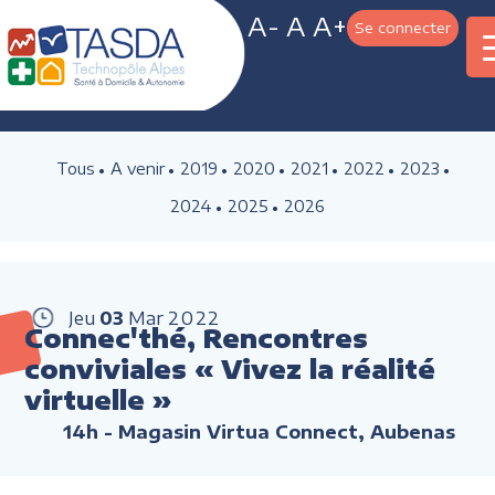
A-
A
A+
Se connecter
Tous
A venir
2019
2020
2021
2022
2023
2024
2025
2026
Jeu
03
Mar
2022
Connec'thé, Rencontres
conviviales « Vivez la réalité
virtuelle »
14h
- Magasin Virtua Connect, Aubenas