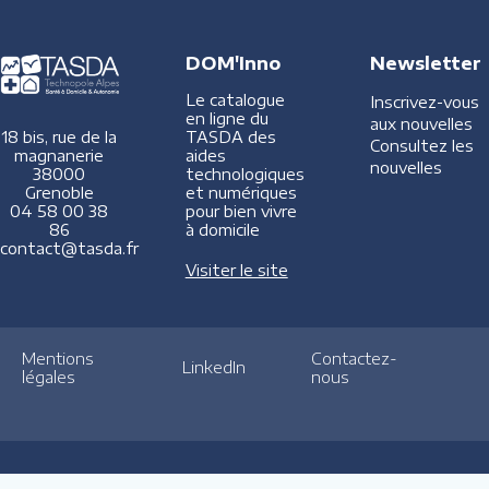
DOM'Inno
Newsletter
Le catalogue
Inscrivez-vous
en ligne du
aux nouvelles
TASDA des
18 bis, rue de la
Consultez les
aides
magnanerie
nouvelles
technologiques
38000
et numériques
Grenoble
pour bien vivre
04 58 00 38
à domicile
86
contact@tasda.fr
Visiter le site
Mentions
Contactez-
LinkedIn
légales
nous