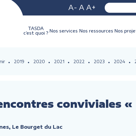
A-
A
A+
TASDA
Nos services
Nos ressources
Nos proje
c’est quoi ?
nir
2019
2020
2021
2022
2023
2024
encontres conviviales «
nes, Le Bourget du Lac