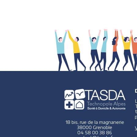
p
18 bis, rue de la magnanerie
38000 Grenoble
V
04 58 00 38 86