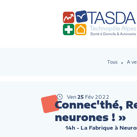
Tous
A ve
Ven
25
Fév
2022
Connec'thé, R
neurones ! »
14h
- La Fabrique à Neuro