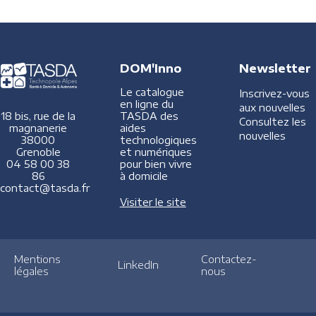
DOM'Inno
Newsletter
Le catalogue
Inscrivez-vous
en ligne du
aux nouvelles
TASDA des
18 bis, rue de la
Consultez les
aides
magnanerie
nouvelles
technologiques
38000
et numériques
Grenoble
pour bien vivre
04 58 00 38
à domicile
86
contact@tasda.fr
Visiter le site
Mentions
Contactez-
LinkedIn
légales
nous