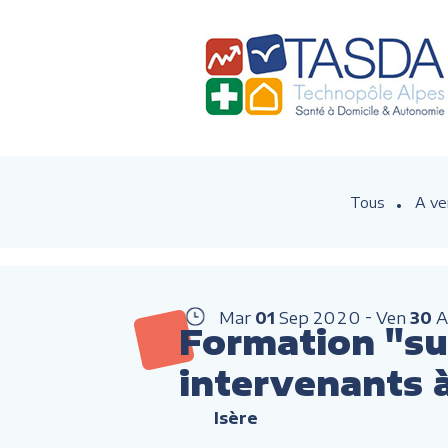
Tous
A ve
Mar
01
Sep
2020
Ven
30
A
Formation "sui
intervenants 
Isère