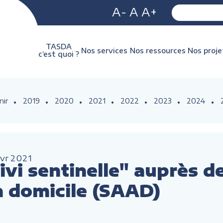
A-
A
A+
TASDA
Nos services
Nos ressources
Nos proje
c’est quoi ?
nir
2019
2020
2021
2022
2023
2024
vr
2021
vi sentinelle" auprès d
à domicile (SAAD)