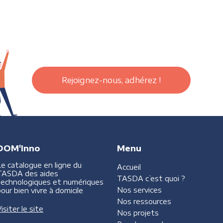
Rejoignez-nous, adhérez !
DOM'Inno
Menu
Le catalogue en ligne du
Accueil
TASDA des aides
TASDA
c’est quoi ?
technologiques et numériques
Nos services
our bien vivre à domicile
Nos ressources
isiter le site
Nos projets