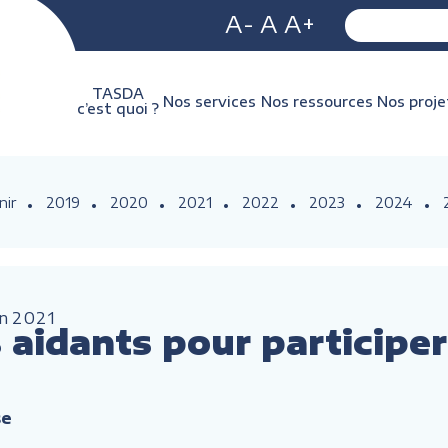
A-
A
A+
TASDA
Nos services
Nos ressources
Nos proje
c’est quoi ?
nir
2019
2020
2021
2022
2023
2024
an
2021
aidants pour participer
se