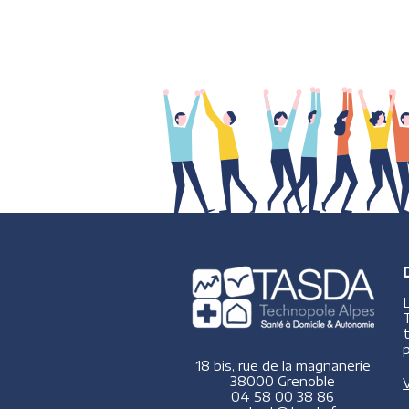
p
18 bis, rue de la magnanerie
38000 Grenoble
V
04 58 00 38 86