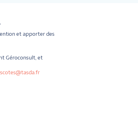
?
ention et apporter des
nt Géroconsult, et
scotes@tasda.fr