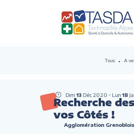
Tous
A ve
Dim
13
Déc
2020
Lun
18
J
Recherche des 
vos Côtés !
Agglomération Grenobloi