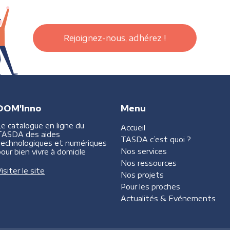
Rejoignez-nous, adhérez !
DOM'Inno
Menu
Le catalogue en ligne du
Accueil
TASDA des aides
TASDA
c’est quoi ?
technologiques et numériques
Nos services
our bien vivre à domicile
Nos ressources
isiter le site
Nos projets
Pour les proches
Actualités &
Evénements