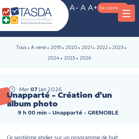
A-
A
A+
Se connecter
Tous
A venir
2019
2020
2021
2022
2023
2024
2025
2026
Mer
07
Jan
2026
Unapparté - Création d'un
album photo
9 h 00 min
- Unapparté - GRENOBLE
Ce septième atelier sur un programme de huit,