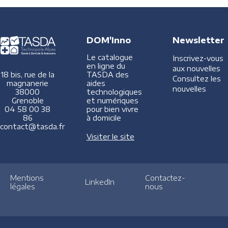
DOM'Inno
Newsletter
Le catalogue
Inscrivez-vous
en ligne du
aux nouvelles
TASDA des
18 bis, rue de la
Consultez les
aides
magnanerie
nouvelles
technologiques
38000
et numériques
Grenoble
pour bien vivre
04 58 00 38
à domicile
86
contact@tasda.fr
Visiter le site
Mentions
Contactez-
LinkedIn
légales
nous