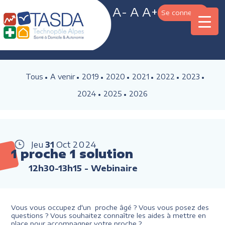
A-
A
A+
Se connecter
Tous
A venir
2019
2020
2021
2022
2023
2024
2025
2026
Jeu
31
Oct
2024
1 proche 1 solution
12h30-13h15
- Webinaire
Vous vous occupez d'un proche âgé ? Vous vous posez des
questions ? Vous souhaitez connaître les aides à mettre en
place pour accompagner votre proche ?