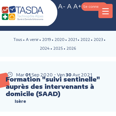
A-
A
A+
Se connecter
Tous
A venir
2019
2020
2021
2022
2023
2024
2025
2026
Mar
01
Sep
2020
Ven
30
Avr
2021
Formation "suivi sentinelle"
auprès des intervenants à
domicile (SAAD)
Isère