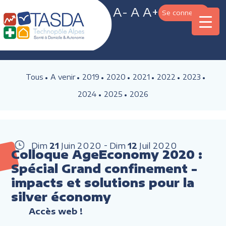
A-
A
A+
Se connecter
Tous
A venir
2019
2020
2021
2022
2023
2024
2025
2026
Dim
21
Juin
2020
Dim
12
Juil
2020
Colloque AgeEconomy 2020 :
Spécial Grand confinement -
impacts et solutions pour la
silver économy
Accès web !