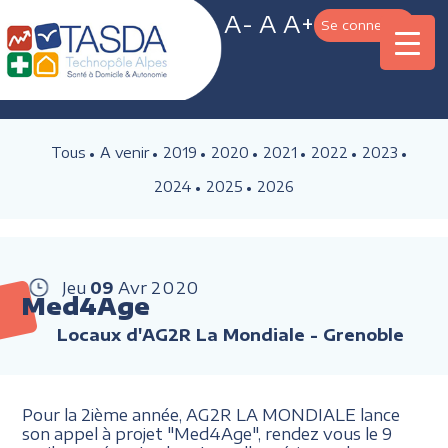
A-
A
A+
Se connecter
Tous
A venir
2019
2020
2021
2022
2023
2024
2025
2026
Jeu
09
Avr
2020
Med4Age
Locaux d'AG2R La Mondiale - Grenoble
Pour la 2ième année, AG2R LA MONDIALE lance
son appel à projet "Med4Age", rendez vous le 9