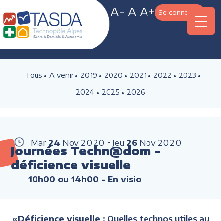
A-
A
A+
Se connecter
Tous
A venir
2019
2020
2021
2022
2023
2024
2025
2026
Mar
24
Nov
2020
Jeu
26
Nov
2020
Journées Techn@dom -
déficience visuelle
10h00 ou 14h00
- En visio
«
Déficience
visuelle
: Quelles technos utiles au