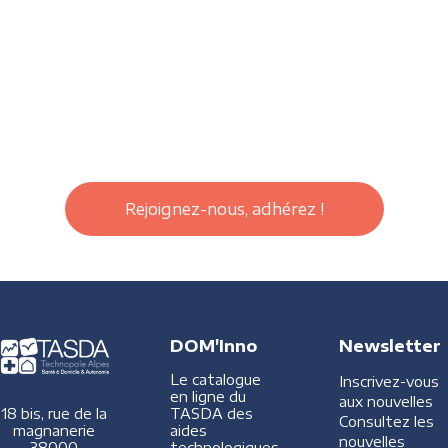
Rejoignez-nous, adhérez !
DOM'Inno
Newsletter
Le catalogue
Inscrivez-vous
en ligne du
aux nouvelles
TASDA des
18 bis, rue de la
Consultez les
aides
magnanerie
nouvelles
technologiques
38000