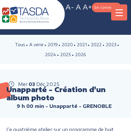
A-
A
A+
Se connecter
Tous
A venir
2019
2020
2021
2022
2023
2024
2025
2026
Mer
03
Déc
2025
Unapparté - Création d'un
album photo
9 h 00 min
- Unapparté - GRENOBLE
Ce quatrième atelier sur un programme de huit,