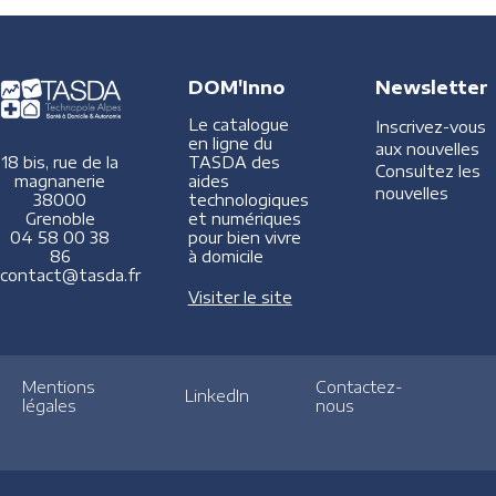
DOM'Inno
Newsletter
Le catalogue
Inscrivez-vous
en ligne du
aux nouvelles
TASDA des
18 bis, rue de la
Consultez les
aides
magnanerie
nouvelles
technologiques
38000
et numériques
Grenoble
pour bien vivre
04 58 00 38
à domicile
86
contact@tasda.fr
Visiter le site
Mentions
Contactez-
LinkedIn
légales
nous