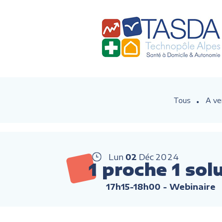
Tous
A ve
Lun
02
Déc
2024
1 proche 1 sol
17h15-18h00
- Webinaire