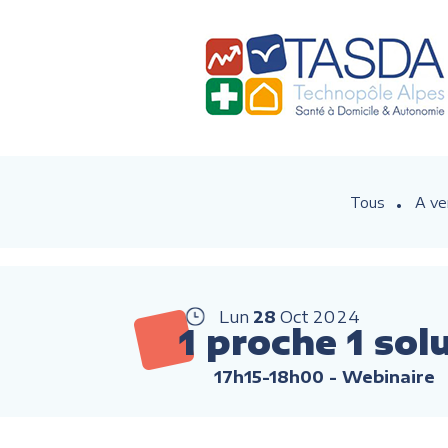
Tous
A ve
Lun
28
Oct
2024
1 proche 1 sol
17h15-18h00
- Webinaire