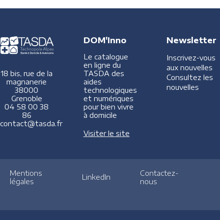
DOM'Inno
Newsletter
Le catalogue
Inscrivez-vous
en ligne du
aux nouvelles
TASDA des
18 bis, rue de la
Consultez les
aides
magnanerie
nouvelles
technologiques
38000
et numériques
Grenoble
pour bien vivre
04 58 00 38
à domicile
86
contact@tasda.fr
Visiter le site
Mentions
Contactez-
LinkedIn
légales
nous