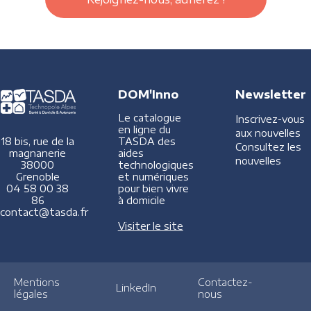
DOM'Inno
Newsletter
Le catalogue
Inscrivez-vous
en ligne du
aux nouvelles
TASDA des
18 bis, rue de la
Consultez les
aides
magnanerie
nouvelles
technologiques
38000
et numériques
Grenoble
pour bien vivre
04 58 00 38
à domicile
86
contact@tasda.fr
Visiter le site
Mentions
Contactez-
LinkedIn
légales
nous