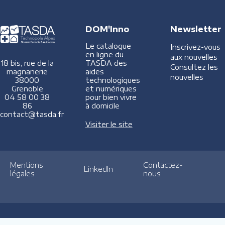
DOM'Inno
Newsletter
Le catalogue
Inscrivez-vous
en ligne du
aux nouvelles
TASDA des
18 bis, rue de la
Consultez les
aides
magnanerie
nouvelles
technologiques
38000
et numériques
Grenoble
pour bien vivre
04 58 00 38
à domicile
86
contact@tasda.fr
Visiter le site
Mentions
Contactez-
LinkedIn
légales
nous