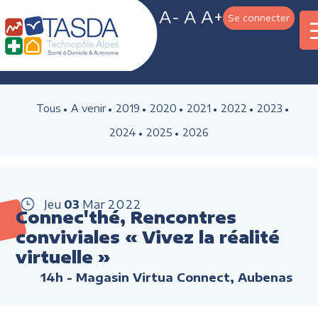
A-
A
A+
Se connecter
Tous
A venir
2019
2020
2021
2022
2023
2024
2025
2026
Jeu
03
Mar
2022
Connec'thé, Rencontres
conviviales « Vivez la réalité
virtuelle »
14h
- Magasin Virtua Connect, Aubenas