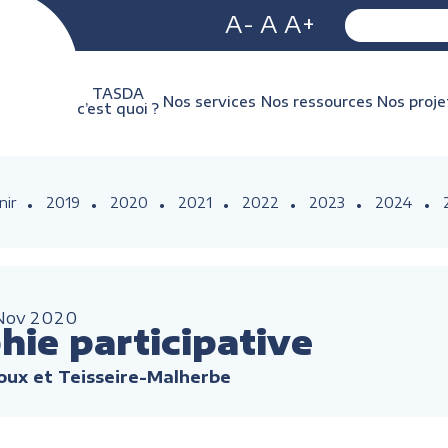
A-
A
A+
TASDA
Nos services
Nos ressources
Nos proje
c’est quoi ?
nir
2019
2020
2021
2022
2023
2024
Nov
2020
hie participative
noux et Teisseire-Malherbe