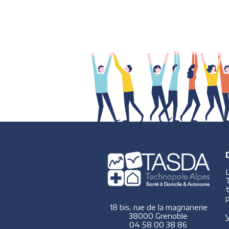
p
18 bis, rue de la magnanerie
38000 Grenoble
V
04 58 00 38 86