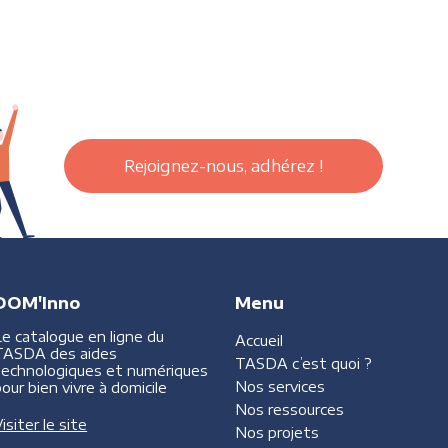
Rejoignez-nous, adhérez !
DOM'Inno
Menu
Le catalogue en ligne du
Accueil
TASDA des aides
TASDA
c’est quoi ?
technologiques et numériques
Nos services
our bien vivre à domicile
Nos ressources
isiter le site
Nos projets