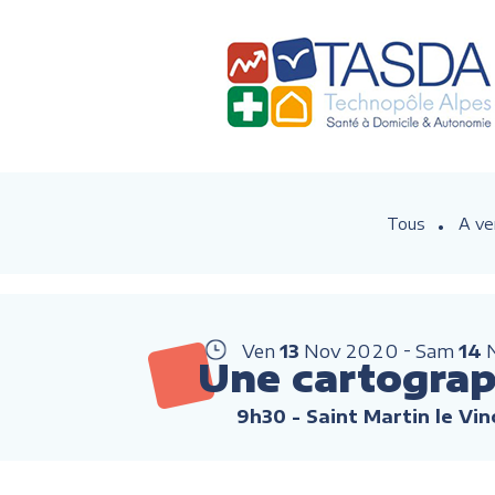
Tous
A ve
Ven
13
Nov
2020
Sam
14
Une cartograp
9h30
- Saint Martin le Vi