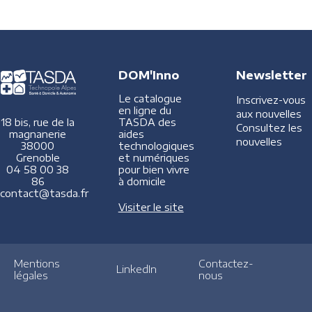
DOM'Inno
Newsletter
Le catalogue
Inscrivez-vous
en ligne du
aux nouvelles
TASDA des
18 bis, rue de la
Consultez les
aides
magnanerie
nouvelles
technologiques
38000
et numériques
Grenoble
pour bien vivre
04 58 00 38
à domicile
86
contact@tasda.fr
Visiter le site
Mentions
Contactez-
LinkedIn
légales
nous