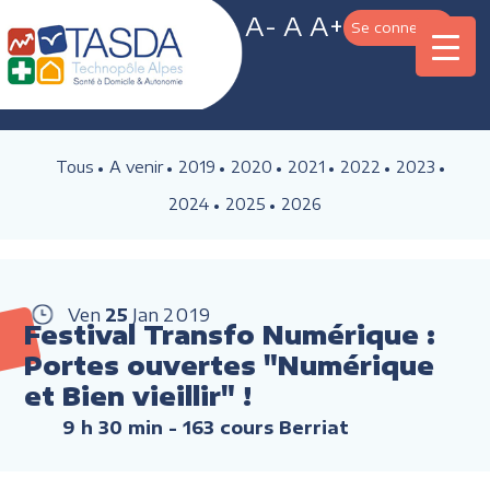
A-
A
A+
Se connecter
Tous
A venir
2019
2020
2021
2022
2023
2024
2025
2026
Ven
25
Jan
2019
Festival Transfo Numérique :
Portes ouvertes "Numérique
et Bien vieillir" !
9 h 30 min
- 163 cours Berriat