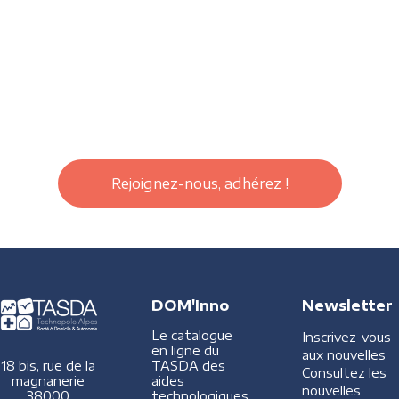
Rejoignez-nous, adhérez !
DOM'Inno
Newsletter
Le catalogue
Inscrivez-vous
en ligne du
aux nouvelles
TASDA des
18 bis, rue de la
Consultez les
aides
magnanerie
nouvelles
technologiques
38000