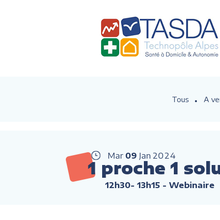
Tous
A ve
Mar
09
Jan
2024
1 proche 1 sol
12h30- 13h15
- Webinaire