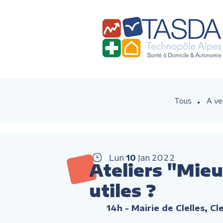
Tous
A ve
Lun
10
Jan
2022
Ateliers "Mieu
utiles ?
14h
- Mairie de Clelles, Cl