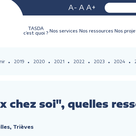
A-
A
A+
TASDA
Nos services
Nos ressources
Nos proje
c’est quoi ?
nir
2019
2020
2021
2022
2023
2024
x chez soi", quelles re
elles, Trièves