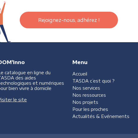
Rejoignez-nous, adhérez !
DOM'Inno
Menu
Le catalogue en ligne du
Accueil
TASDA des aides
TASDA
c’est quoi ?
technologiques et numériques
Nos services
our bien vivre à domicile
Nos ressources
isiter le site
Nos projets
Pour les proches
Actualités &
Evénements