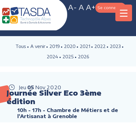
A-
A
A+
Se connecter
Tous
A venir
2019
2020
2021
2022
2023
2024
2025
2026
Jeu
05
Nov
2020
Journée Silver Eco 3ème
édition
10h - 17h
- Chambre de Métiers et de
l'Artisanat à Grenoble