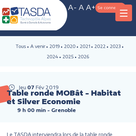
A-
A
A+
Se connecter
Tous
A venir
2019
2020
2021
2022
2023
2024
2025
2026
Jeu
07
Fév
2019
Table ronde MOBât - Habitat
et Silver Economie
9 h 00 min
- Grenoble
Le TASDA interviendra lors de la table ronde