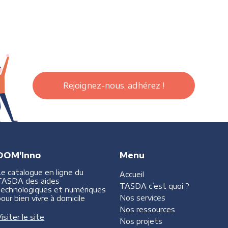
Rejoignez-nous, adhérez !
DOM'Inno
Menu
Le catalogue en ligne du
Accueil
TASDA des aides
TASDA
c’est quoi ?
technologiques et numériques
Nos services
our bien vivre à domicile
Nos ressources
isiter le site
Nos projets