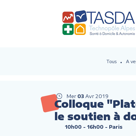
Tous
A ve
Mer
03
Avr
2019
Colloque "Pla
le soutien à do
10h00 - 16h00
- Paris