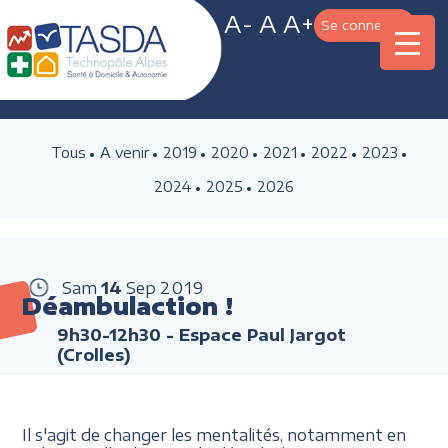
A-
A
A+
Se connecter
Tous
A venir
2019
2020
2021
2022
2023
2024
2025
2026
Sam
14
Sep
2019
Déambulaction !
9h30-12h30
- Espace Paul Jargot
(Crolles)
Il s'agit de changer les mentalités, notamment en