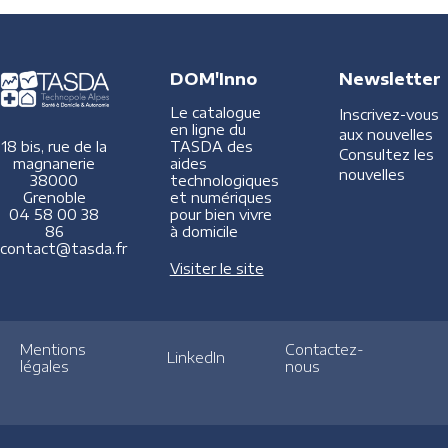
DOM'Inno
Newsletter
Le catalogue
Inscrivez-vous
en ligne du
aux nouvelles
TASDA des
18 bis, rue de la
Consultez les
aides
magnanerie
nouvelles
technologiques
38000
et numériques
Grenoble
pour bien vivre
04 58 00 38
à domicile
86
contact@tasda.fr
Visiter le site
Mentions
Contactez-
LinkedIn
légales
nous