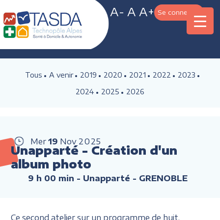
A-
A
A+
Se connecter
Tous
A venir
2019
2020
2021
2022
2023
2024
2025
2026
Mer
19
Nov
2025
Unapparté - Création d'un
album photo
9 h 00 min
- Unapparté - GRENOBLE
Ce second atelier sur un programme de huit,