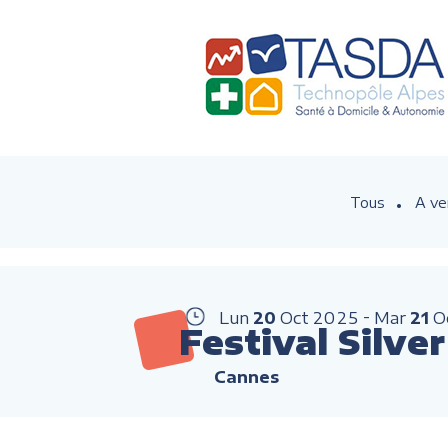
Tous
A ve
Lun
20
Oct
2025
Mar
21
O
Festival Silve
Cannes