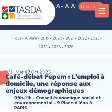
A-
A
A+
Se connecter
Tous
A venir
2019
2020
2021
2022
2023
2024
2025
2026
Mar
07
Oct
2025
Café-débat Fepem : L’emploi à
domicile, une réponse aux
enjeux démographiques
09h-11h
- Conseil économique social et
environnemental - 9 Place d'Iéna à
PARIS