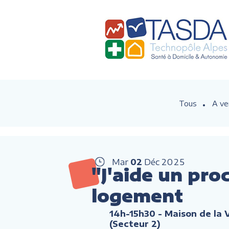
Tous
A ve
Mar
02
Déc
2025
"J'aide un pro
logement
14h-15h30
- Maison de la 
(Secteur 2)