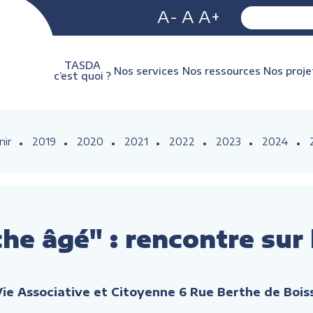
A-
A
A+
TASDA
Nos services
Nos ressources
Nos proje
c’est quoi ?
nir
2019
2020
2021
2022
2023
2024
che âgé" : rencontre sur
Vie Associative et Citoyenne 6 Rue Berthe de Bo