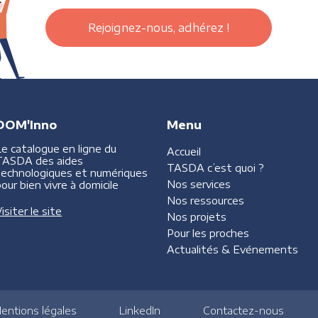
Rejoignez-nous, adhérez !
DOM'Inno
Menu
Le catalogue en ligne du
Accueil
TASDA des aides
TASDA
c’est quoi ?
technologiques et numériques
Nos services
our bien vivre à domicile
Nos ressources
isiter le site
Nos projets
Pour les proches
Actualités &
Evénements
entions légales
LinkedIn
Contactez-nous