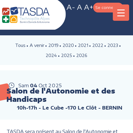
A-
A
A+
Se connecter
Tous
A venir
2019
2020
2021
2022
2023
2024
2025
2026
Sam
04
Oct
2025
Salon de l'Autonomie et des
Handicaps
10h-17h
- Le Cube -170 Le Clôt - BERNIN
TASDA sera présent au Salon de l'Autonomie et