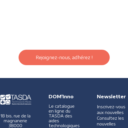
Rejoignez-nous, adhérez !
DOM'Inno
Newsletter
Le catalogue
Inscrivez-vous
en ligne du
aux nouvelles
TASDA des
18 bis, rue de la
Consultez les
aides
magnanerie
nouvelles
technologiques
38000