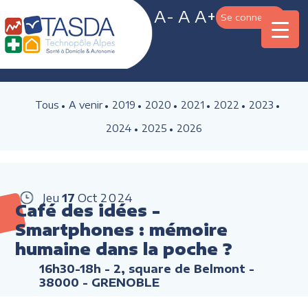
A-
A
A+
Se connecter
Tous
A venir
2019
2020
2021
2022
2023
2024
2025
2026
Jeu
17
Oct
2024
Café des idées -
Smartphones : mémoire
humaine dans la poche ?
16h30-18h
- 2, square de Belmont -
38000 - GRENOBLE