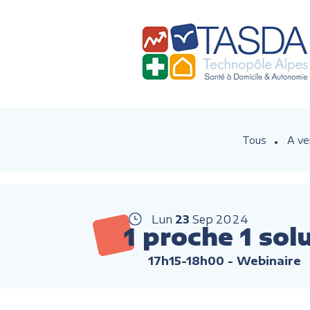
Tous
A ve
Lun
23
Sep
2024
1 proche 1 sol
17h15-18h00
- Webinaire