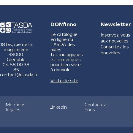
DOM'Inno
Newsletter
Le catalogue
Inscrivez-vous
en ligne du
aux nouvelles
TASDA des
18 bis, rue de la
Consultez les
aides
magnanerie
nouvelles
technologiques
38000
et numériques
Grenoble
pour bien vivre
04 58 00 38
à domicile
86
contact@tasda.fr
Visiter le site
Mentions
Contactez-
LinkedIn
légales
nous