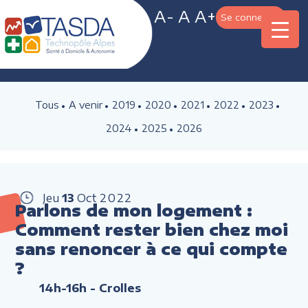
A-
A
A+
Se connecter
Tous
A venir
2019
2020
2021
2022
2023
2024
2025
2026
Jeu
13
Oct
2022
Parlons de mon logement :
Comment rester bien chez moi
sans renoncer à ce qui compte
?
14h-16h
- Crolles