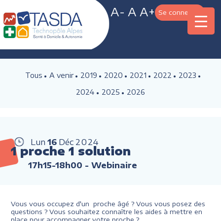
A-
A
A+
Se connecter
Tous
A venir
2019
2020
2021
2022
2023
2024
2025
2026
Lun
16
Déc
2024
1 proche 1 solution
17h15-18h00
- Webinaire
Vous vous occupez d'un proche âgé ? Vous vous posez des
questions ? Vous souhaitez connaître les aides à mettre en
place pour accompagner votre proche ?