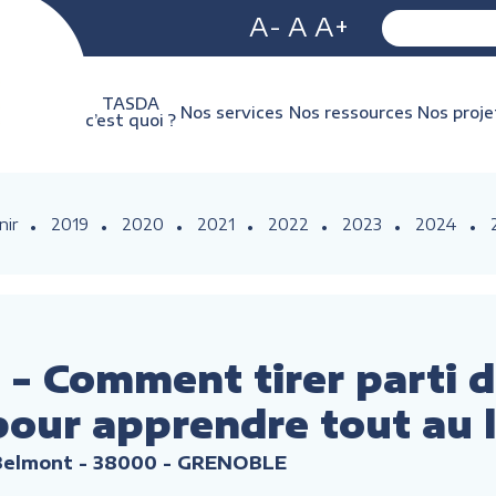
A-
A
A+
TASDA
Nos services
Nos ressources
Nos proje
c’est quoi ?
nir
2019
2020
2021
2022
2023
2024
 - Comment tirer parti 
our apprendre tout au l
 Belmont - 38000 - GRENOBLE