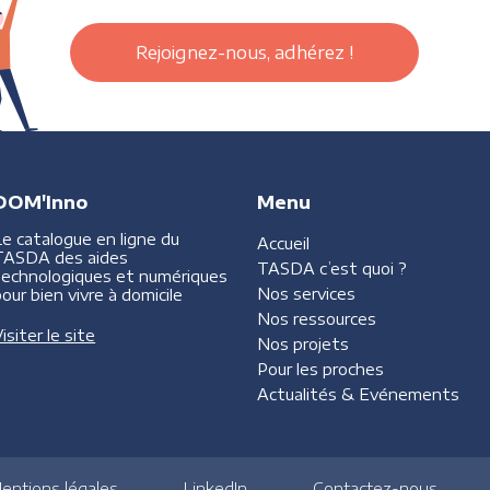
Rejoignez-nous, adhérez !
DOM'Inno
Menu
Le catalogue en ligne du
Accueil
TASDA des aides
TASDA
c’est quoi ?
technologiques et numériques
Nos services
our bien vivre à domicile
Nos ressources
isiter le site
Nos projets
Pour les proches
Actualités &
Evénements
entions légales
LinkedIn
Contactez-nous