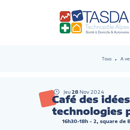
Tous
A ve
Jeu
28
Nov
2024
Café des idées
technologies p
16h30-18h
- 2, square de