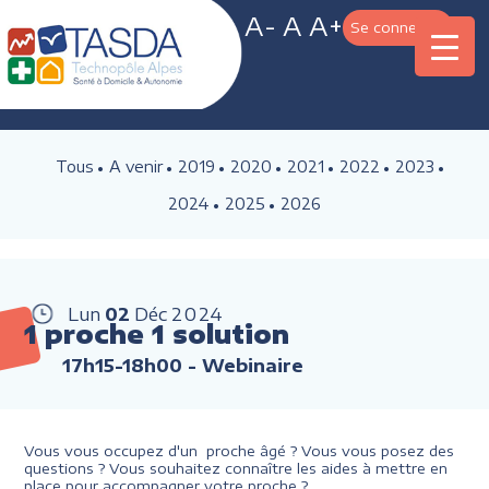
A-
A
A+
Se connecter
Tous
A venir
2019
2020
2021
2022
2023
2024
2025
2026
Lun
02
Déc
2024
1 proche 1 solution
17h15-18h00
- Webinaire
Vous vous occupez d'un proche âgé ? Vous vous posez des
questions ? Vous souhaitez connaître les aides à mettre en
place pour accompagner votre proche ?