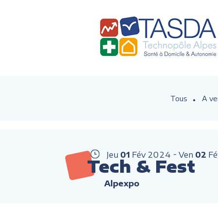
Tous
A ve
Jeu
01
Fév
2024
Ven
02
Fé
Tech & Fest
Alpexpo