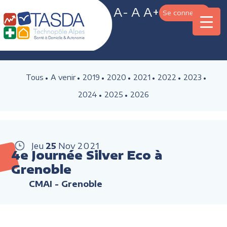
A-
A
A+
Se connecter
Tous
A venir
2019
2020
2021
2022
2023
2024
2025
2026
Jeu
25
Nov
2021
4e Journée Silver Eco à
Grenoble
CMAI - Grenoble