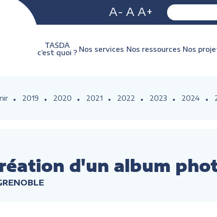
A-
A
A+
TASDA
Nos services
Nos ressources
Nos proje
c’est quoi ?
nir
2019
2020
2021
2022
2023
2024
réation d'un album pho
 GRENOBLE