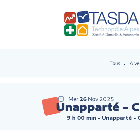
Tous
A ve
Mer
26
Nov
2025
Unapparté - C
9 h 00 min
- Unapparté -