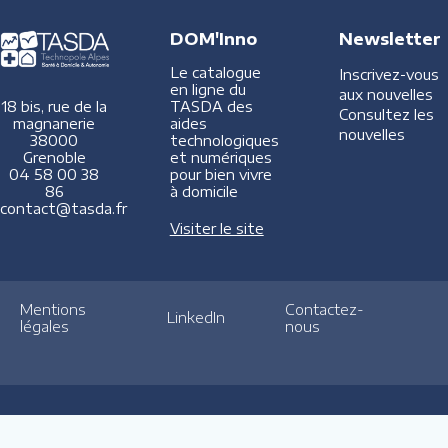
DOM'Inno
Newsletter
Le catalogue
Inscrivez-vous
en ligne du
aux nouvelles
TASDA des
18 bis, rue de la
Consultez les
aides
magnanerie
nouvelles
technologiques
38000
et numériques
Grenoble
pour bien vivre
04 58 00 38
à domicile
86
contact@tasda.fr
Visiter le site
Mentions
Contactez-
LinkedIn
légales
nous