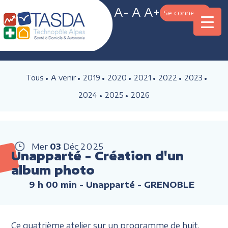
A-
A
A+
Se connecter
Tous
A venir
2019
2020
2021
2022
2023
2024
2025
2026
Mer
03
Déc
2025
Unapparté - Création d'un
album photo
9 h 00 min
- Unapparté - GRENOBLE
Ce quatrième atelier sur un programme de huit,