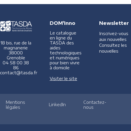
DOM'Inno
Newsletter
Le catalogue
Inscrivez-vous
en ligne du
aux nouvelles
TASDA des
18 bis, rue de la
Consultez les
aides
magnanerie
nouvelles
technologiques
38000
et numériques
Grenoble
pour bien vivre
04 58 00 38
à domicile
86
contact@tasda.fr
Visiter le site
Mentions
Contactez-
LinkedIn
légales
nous