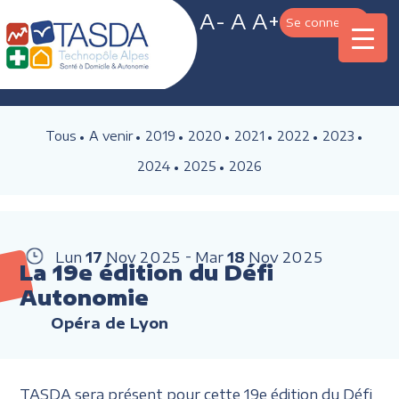
A-
A
A+
Se connecter
Tous
A venir
2019
2020
2021
2022
2023
2024
2025
2026
Lun
17
Nov
2025
Mar
18
Nov
2025
La 19e édition du Défi
Autonomie
Opéra de Lyon
TASDA sera présent pour cette 19e édition du Défi