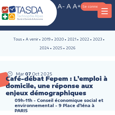
A-
A
A+
Se connecter
Tous
A venir
2019
2020
2021
2022
2023
2024
2025
2026
Mar
07
Oct
2025
Café-débat Fepem : L’emploi à
domicile, une réponse aux
enjeux démographiques
09h-11h
- Conseil économique social et
environnemental - 9 Place d'Iéna à
PARIS